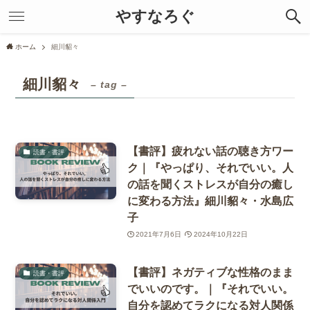
やすなろぐ
ホーム
細川貂々
細川貂々
– tag –
【書評】疲れない話の聴き方ワー
読書・書評
ク｜『やっぱり、それでいい。人
の話を聞くストレスが自分の癒し
に変わる方法』細川貂々・水島広
子
2021年7月6日
2024年10月22日
【書評】ネガティブな性格のまま
読書・書評
でいいのです。｜『それでいい。
自分を認めてラクになる対人関係