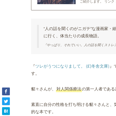
ご紹介します。 リンク
“人の話を聞くのがニガテ”な漫画家・
に行く、体当たりの成長物語。
『やっぱり、それでいい。人の話を聞くストレ
『
ツレがうつになりまして。 (幻冬舎文庫)
』
す。
貂々さんが、
対人関係療法
の第一人者である
素直に自分の性格を打ち明ける貂々さんと、
的な本です。