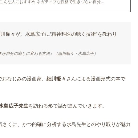
 こんな人におすすめ ネガティブな性格で生きづらい自分...
細川貂々が、水島広子に”精神科医の聴く技術”を教わり
スが自分の癒しに変わる方法』（細川貂々・水島広子）
でおなじみの漫画家、
細川貂々
さんによる漫画形式の本で
水島広子先生
を訪ねる形で話が進んでいきます。
気さくに、かつ的確に分析する水島先生とのやり取りが魅力