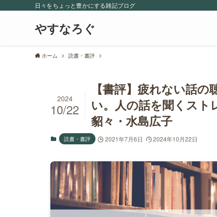
日々をちょっと豊かにする雑記ブログ
やすなろぐ
ホーム
読書・書評
【書評】疲れない話の
2024
い。人の話を聞くスト
10/22
貂々・水島広子
読書・書評
2021年7月6日
2024年10月22日