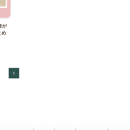
者が
とめ
1