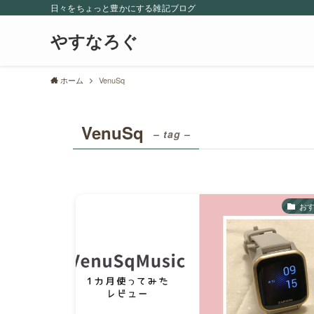
日々をちょっと豊かにする雑記ブログ
やすなろぐ
ホーム
VenuSq
VenuSq
– tag –
お