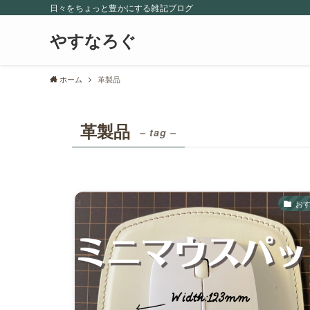
日々をちょっと豊かにする雑記ブログ
やすなろぐ
ホーム
革製品
革製品
– tag –
お